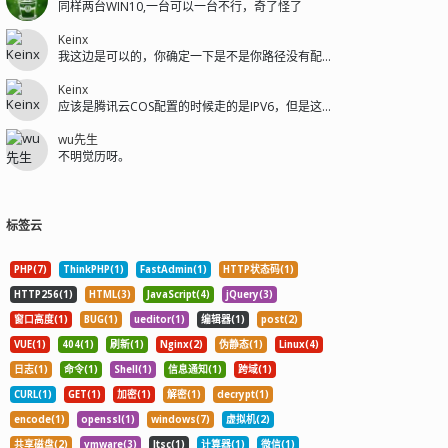
同样两台WIN10,一台可以一台不行，奇了怪了
Keinx
我这边是可以的，你确定一下是不是你路径没有配置好
Keinx
应该是腾讯云COS配置的时候走的是IPV6，但是这个COS的域名没有解析I...
wu先生
不明觉历呀。
标签云
PHP(7)
ThinkPHP(1)
FastAdmin(1)
HTTP状态码(1)
HTTP256(1)
HTML(3)
JavaScript(4)
jQuery(3)
窗口高度(1)
BUG(1)
ueditor(1)
编辑器(1)
post(2)
VUE(1)
404(1)
刷新(1)
Nginx(2)
伪静态(1)
Linux(4)
日志(1)
命令(1)
Shell(1)
信息通知(1)
跨域(1)
CURL(1)
GET(1)
加密(1)
解密(1)
decrypt(1)
encode(1)
openssl(1)
windows(7)
虚拟机(2)
共享磁盘(2)
vmware(3)
ltsc(1)
计算器(1)
微信(1)