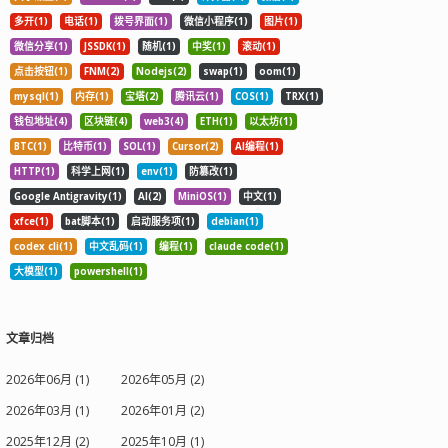
多开(1)
电话(1)
拨号界面(1)
微信小程序(1)
图片(1)
微信分享(1)
JSSDK(1)
随机(1)
中奖(1)
滚动(1)
点击按钮(1)
FNM(2)
Nodejs(2)
swap(1)
oom(1)
mysql(1)
内存(1)
宝塔(2)
腾讯云(1)
COS(1)
TRX(1)
钱包地址(4)
区块链(4)
web3(4)
ETH(1)
以太坊(1)
BTC(1)
比特币(1)
SOL(1)
Cursor(2)
AI编程(1)
HTTP(1)
科学上网(1)
env(1)
防篡改(1)
Google Antigravity(1)
AI(2)
MiniOS(1)
中文(1)
xfce(1)
bat脚本(1)
启动服务项(1)
debian(1)
codex cli(1)
中文乱码(1)
编程(1)
claude code(1)
大模型(1)
powershell(1)
文章归档
2026年06月 (1)
2026年05月 (2)
2026年03月 (1)
2026年01月 (2)
2025年12月 (2)
2025年10月 (1)