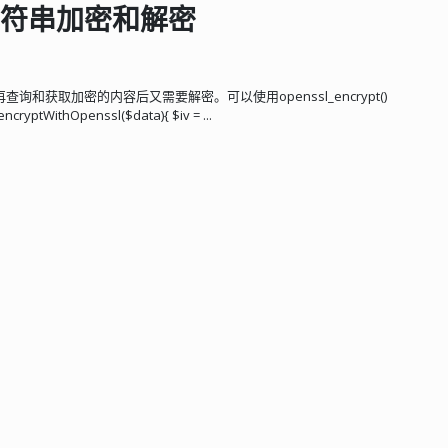
给字符串加密和解密
和获取加密的内容后又需要解密。可以使用openssl_encrypt()
yptWithOpenssl($data){ $iv = ...