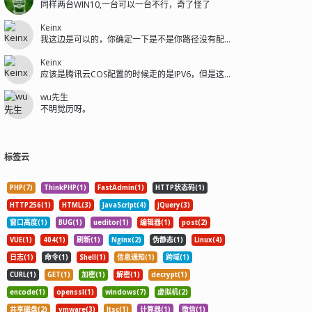
同样两台WIN10,一台可以一台不行，奇了怪了
Keinx
我这边是可以的，你确定一下是不是你路径没有配置好
Keinx
应该是腾讯云COS配置的时候走的是IPV6，但是这个COS的域名没有解析I...
wu先生
不明觉历呀。
标签云
PHP(7)
ThinkPHP(1)
FastAdmin(1)
HTTP状态码(1)
HTTP256(1)
HTML(3)
JavaScript(4)
jQuery(3)
窗口高度(1)
BUG(1)
ueditor(1)
编辑器(1)
post(2)
VUE(1)
404(1)
刷新(1)
Nginx(2)
伪静态(1)
Linux(4)
日志(1)
命令(1)
Shell(1)
信息通知(1)
跨域(1)
CURL(1)
GET(1)
加密(1)
解密(1)
decrypt(1)
encode(1)
openssl(1)
windows(7)
虚拟机(2)
共享磁盘(2)
vmware(3)
ltsc(1)
计算器(1)
微信(1)