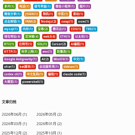
多开(1)
电话(1)
拨号界面(1)
微信小程序(1)
图片(1)
微信分享(1)
JSSDK(1)
随机(1)
中奖(1)
滚动(1)
点击按钮(1)
FNM(2)
Nodejs(2)
swap(1)
oom(1)
mysql(1)
内存(1)
宝塔(2)
腾讯云(1)
COS(1)
TRX(1)
钱包地址(4)
区块链(4)
web3(4)
ETH(1)
以太坊(1)
BTC(1)
比特币(1)
SOL(1)
Cursor(2)
AI编程(1)
HTTP(1)
科学上网(1)
env(1)
防篡改(1)
Google Antigravity(1)
AI(2)
MiniOS(1)
中文(1)
xfce(1)
bat脚本(1)
启动服务项(1)
debian(1)
codex cli(1)
中文乱码(1)
编程(1)
claude code(1)
大模型(1)
powershell(1)
文章归档
2026年06月 (1)
2026年05月 (2)
2026年03月 (1)
2026年01月 (2)
2025年12月 (2)
2025年10月 (1)