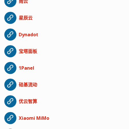
雨云
星辰云
Dynadot
宝塔面板
1Panel
硅基流动
优云智算
Xiaomi MiMo