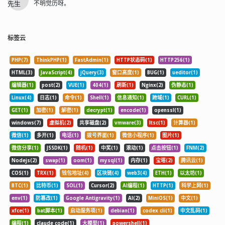
不明觉历呀。
标签云
PHP(7)
ThinkPHP(1)
FastAdmin(1)
HTTP状态码(1)
HTTP256(1)
HTML(3)
JavaScript(4)
jQuery(3)
窗口高度(1)
BUG(1)
ueditor(1)
编辑器(1)
post(2)
VUE(1)
404(1)
刷新(1)
Nginx(2)
伪静态(1)
Linux(4)
日志(1)
命令(1)
Shell(1)
信息通知(1)
跨域(1)
CURL(1)
GET(1)
加密(1)
解密(1)
decrypt(1)
encode(1)
openssl(1)
windows(7)
虚拟机(2)
共享磁盘(2)
vmware(3)
ltsc(1)
计算器(1)
微信(1)
多开(1)
电话(1)
拨号界面(1)
微信小程序(1)
图片(1)
微信分享(1)
JSSDK(1)
随机(1)
中奖(1)
滚动(1)
点击按钮(1)
FNM(2)
Nodejs(2)
swap(1)
oom(1)
mysql(1)
内存(1)
宝塔(2)
腾讯云(1)
COS(1)
TRX(1)
钱包地址(4)
区块链(4)
web3(4)
ETH(1)
以太坊(1)
BTC(1)
比特币(1)
SOL(1)
Cursor(2)
AI编程(1)
HTTP(1)
科学上网(1)
env(1)
防篡改(1)
Google Antigravity(1)
AI(2)
MiniOS(1)
中文(1)
xfce(1)
bat脚本(1)
启动服务项(1)
debian(1)
codex cli(1)
中文乱码(1)
编程(1)
claude code(1)
大模型(1)
powershell(1)