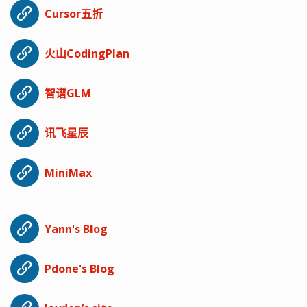
Cursor五折
火山CodingPlan
智谱GLM
讯飞星辰
MiniMax
Yann's Blog
Pdone's Blog