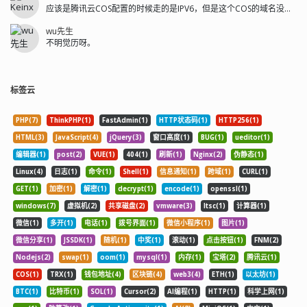
应该是腾讯云COS配置的时候走的是IPV6，但是这个COS的域名没有解析I...
wu先生
不明觉历呀。
标签云
PHP(7)
ThinkPHP(1)
FastAdmin(1)
HTTP状态码(1)
HTTP256(1)
HTML(3)
JavaScript(4)
jQuery(3)
窗口高度(1)
BUG(1)
ueditor(1)
编辑器(1)
post(2)
VUE(1)
404(1)
刷新(1)
Nginx(2)
伪静态(1)
Linux(4)
日志(1)
命令(1)
Shell(1)
信息通知(1)
跨域(1)
CURL(1)
GET(1)
加密(1)
解密(1)
decrypt(1)
encode(1)
openssl(1)
windows(7)
虚拟机(2)
共享磁盘(2)
vmware(3)
ltsc(1)
计算器(1)
微信(1)
多开(1)
电话(1)
拨号界面(1)
微信小程序(1)
图片(1)
微信分享(1)
JSSDK(1)
随机(1)
中奖(1)
滚动(1)
点击按钮(1)
FNM(2)
Nodejs(2)
swap(1)
oom(1)
mysql(1)
内存(1)
宝塔(2)
腾讯云(1)
COS(1)
TRX(1)
钱包地址(4)
区块链(4)
web3(4)
ETH(1)
以太坊(1)
BTC(1)
比特币(1)
SOL(1)
Cursor(2)
AI编程(1)
HTTP(1)
科学上网(1)