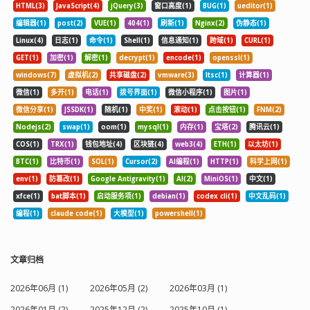
HTML(3)
JavaScript(4)
jQuery(3)
窗口高度(1)
BUG(1)
ueditor(1)
编辑器(1)
post(2)
VUE(1)
404(1)
刷新(1)
Nginx(2)
伪静态(1)
Linux(4)
日志(1)
命令(1)
Shell(1)
信息通知(1)
跨域(1)
CURL(1)
GET(1)
加密(1)
解密(1)
decrypt(1)
encode(1)
openssl(1)
windows(7)
虚拟机(2)
共享磁盘(2)
vmware(3)
ltsc(1)
计算器(1)
微信(1)
多开(1)
电话(1)
拨号界面(1)
微信小程序(1)
图片(1)
微信分享(1)
JSSDK(1)
随机(1)
中奖(1)
滚动(1)
点击按钮(1)
FNM(2)
Nodejs(2)
swap(1)
oom(1)
mysql(1)
内存(1)
宝塔(2)
腾讯云(1)
COS(1)
TRX(1)
钱包地址(4)
区块链(4)
web3(4)
ETH(1)
以太坊(1)
BTC(1)
比特币(1)
SOL(1)
Cursor(2)
AI编程(1)
HTTP(1)
科学上网(1)
env(1)
防篡改(1)
Google Antigravity(1)
AI(2)
MiniOS(1)
中文(1)
xfce(1)
bat脚本(1)
启动服务项(1)
debian(1)
codex cli(1)
中文乱码(1)
编程(1)
claude code(1)
大模型(1)
powershell(1)
文章归档
2026年06月 (1)
2026年05月 (2)
2026年03月 (1)
2026年01月 (2)
2025年12月 (2)
2025年10月 (1)