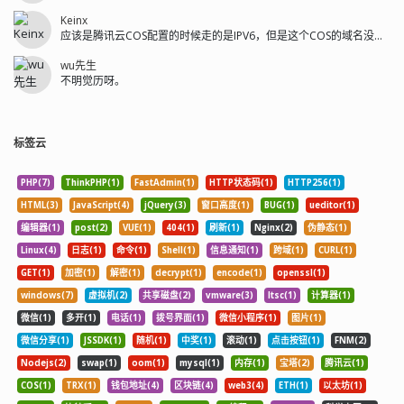
Keinx
应该是腾讯云COS配置的时候走的是IPV6，但是这个COS的域名没有解析I...
wu先生
不明觉历呀。
标签云
PHP(7)
ThinkPHP(1)
FastAdmin(1)
HTTP状态码(1)
HTTP256(1)
HTML(3)
JavaScript(4)
jQuery(3)
窗口高度(1)
BUG(1)
ueditor(1)
编辑器(1)
post(2)
VUE(1)
404(1)
刷新(1)
Nginx(2)
伪静态(1)
Linux(4)
日志(1)
命令(1)
Shell(1)
信息通知(1)
跨域(1)
CURL(1)
GET(1)
加密(1)
解密(1)
decrypt(1)
encode(1)
openssl(1)
windows(7)
虚拟机(2)
共享磁盘(2)
vmware(3)
ltsc(1)
计算器(1)
微信(1)
多开(1)
电话(1)
拨号界面(1)
微信小程序(1)
图片(1)
微信分享(1)
JSSDK(1)
随机(1)
中奖(1)
滚动(1)
点击按钮(1)
FNM(2)
Nodejs(2)
swap(1)
oom(1)
mysql(1)
内存(1)
宝塔(2)
腾讯云(1)
COS(1)
TRX(1)
钱包地址(4)
区块链(4)
web3(4)
ETH(1)
以太坊(1)