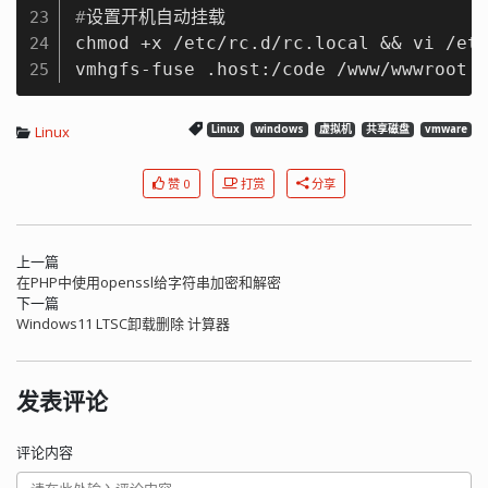
#
设置开机自动挂载
23
chmod +x /etc/rc.d/rc.local && vi /etc
24
vmhgfs-fuse .host:/code /www/wwwroot 
25
Linux
Linux
windows
虚拟机
共享磁盘
vmware
赞 0
打赏
分享
上一篇
在PHP中使用openssl给字符串加密和解密
下一篇
Windows11 LTSC卸载删除 计算器
发表评论
评论内容