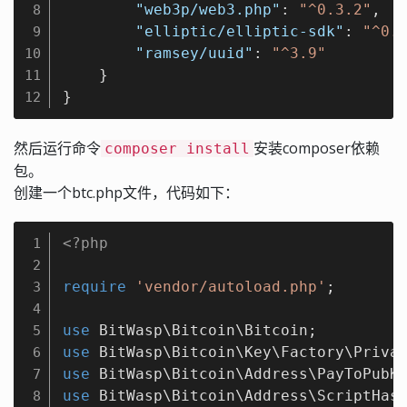
"web3p/web3.php"
: 
"^0.3.2"
,

8
"elliptic/elliptic-sdk"
: 
"^0.
9
"ramsey/uuid"
: 
"^3.9"
10
    }

11
}
12
然后运行命令
安装composer依赖
composer install
包。
创建一个btc.php文件，代码如下：
<?php
1
2
require
'vendor/autoload.php'
;

3
4
use
BitWasp
\
Bitcoin
\
Bitcoin
5
use
BitWasp
\
Bitcoin
\
Key
\
Factory
\
Priva
6
use
BitWasp
\
Bitcoin
\
Address
\
PayToPubK
7
use
BitWasp
\
Bitcoin
\
Address
\
ScriptHas
8