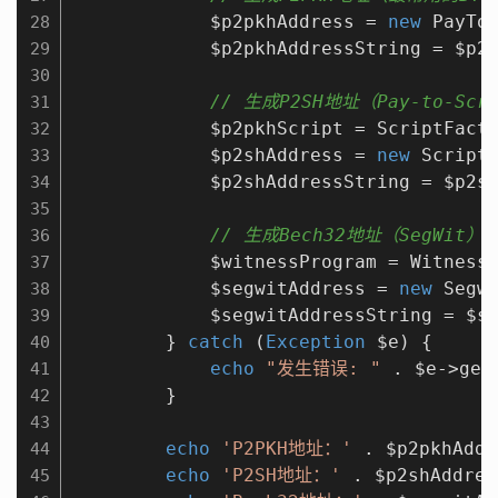
            $p2pkhAddress = 
new
 PayToP
28
            $p2pkhAddressString = $p2p
29
30
// 生成P2SH地址（Pay-to-Scri
31
            $p2pkhScript = ScriptFacto
32
            $p2shAddress = 
new
 ScriptH
33
            $p2shAddressString = $p2sh
34
35
// 生成Bech32地址（SegWit）
36
            $witnessProgram = WitnessP
37
            $segwitAddress = 
new
 Segwi
38
            $segwitAddressString = $se
39
        } 
catch
 (
Exception
 $e) {

40
echo
"发生错误: "
 . $e->getM
41
        }

42
43
echo
'P2PKH地址：'
 . $p2pkhAddr
44
echo
'P2SH地址：'
 . $p2shAddres
45