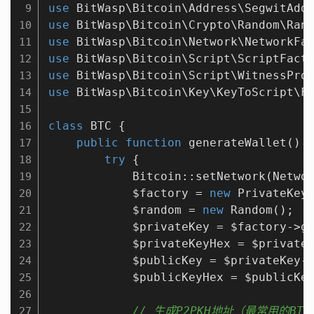
use
BitWasp
\
Bitcoin
\
Address
\
SegwitAdd
9
use
BitWasp
\
Bitcoin
\
Crypto
\
Random
\
Ran
10
use
BitWasp
\
Bitcoin
\
Network
\
NetworkFa
11
use
BitWasp
\
Bitcoin
\
Script
\
ScriptFact
12
use
BitWasp
\
Bitcoin
\
Script
\
WitnessPro
13
use
BitWasp
\
Bitcoin
\
Key
\
KeyToScript
\
F
14
15
class
BTC
{

16
public
function
generateWallet
()
{
17
try
 {

18
            Bitcoin::setNetwork(Networ
19
            $factory = 
new
 PrivateKeyF
20
            $random = 
new
 Random();

21
            $privateKey = $factory->ge
22
            $privateKeyHex = $privateK
23
            $publicKey = $privateKey->
24
            $publicKeyHex = $publicKey
25
26
// 生成P2PKH地址（最常用的BT
27