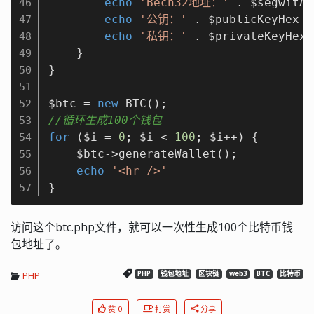
echo
'Bech32地址：'
 . $segwitAd
46
echo
'公钥：'
 . $publicKeyHex .
47
echo
'私钥：'
 . $privateKeyHex 
48
    }

49
}

50
51
$btc = 
new
52
//循环生成100个钱包
53
for
 ($i = 
0
; $i < 
100
; $i++) {

54
    $btc->generateWallet();

55
echo
'<hr />'
56
}
57
访问这个btc.php文件，就可以一次性生成100个比特币钱
包地址了。
PHP
PHP
钱包地址
区块链
web3
BTC
比特币
赞 0
打赏
分享